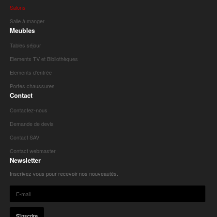
Salons
Salle à manger
Meubles
Tables séjour
Elements TV et Bibliothèques
Elements d'entrée
Portes chaussures
Contact
Contactez-nous
Demande de devis
Contact SAV
Contact webmaster
Newsletter
Inscrivez vous pour recevoir nos nouveautés.