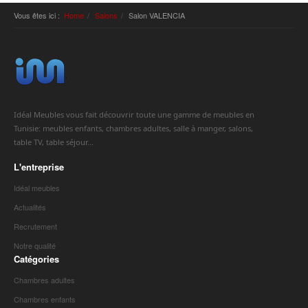
Vous êtes ici :
Home
Salons
Salon VALENCIA
Idéal Meubles vous fait découvrir toute une gamme de meubles en
Tunisie: meubles enfants, chambres adultes, salle à manger, salons,
table TV, table séjour...
L'entreprise
Idéal meubles
Actualités
Recrutement
Notre qualité
Catégories
Chambres adultes
Chambres enfants