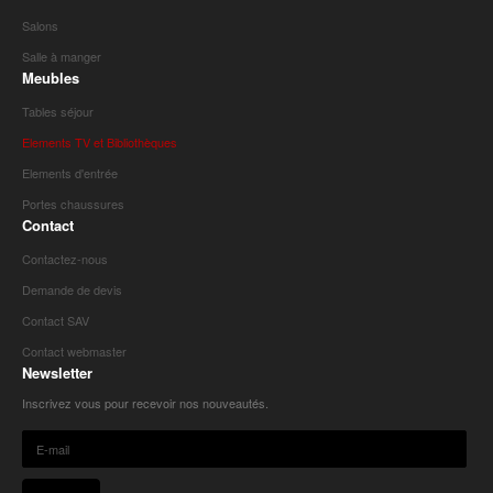
Salons
Salle à manger
Meubles
Tables séjour
Elements TV et Bibliothèques
Elements d'entrée
Portes chaussures
Contact
Contactez-nous
Demande de devis
Contact SAV
Contact webmaster
Newsletter
Inscrivez vous pour recevoir nos nouveautés.