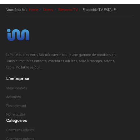
Vous êtes ici :
Home
Divers
Eléments TV
Ensemble TV FATALE
Idéal Meubles vous fait découvrir toute une gamme de meubles en
Tunisie: meubles enfants, chambres adultes, salle à manger, salons,
table TV, table séjour...
L'entreprise
Idéal meubles
Actualités
Recrutement
Notre qualité
Catégories
Chambres adultes
Chambres enfants