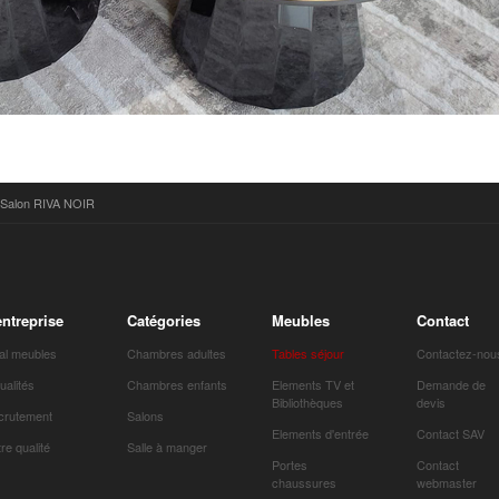
 Salon RIVA NOIR
entreprise
Catégories
Meubles
Contact
al meubles
Chambres adultes
Tables séjour
Contactez-nou
ualités
Chambres enfants
Elements TV et
Demande de
Bibliothèques
devis
crutement
Salons
Elements d'entrée
Contact SAV
re qualité
Salle à manger
Portes
Contact
chaussures
webmaster