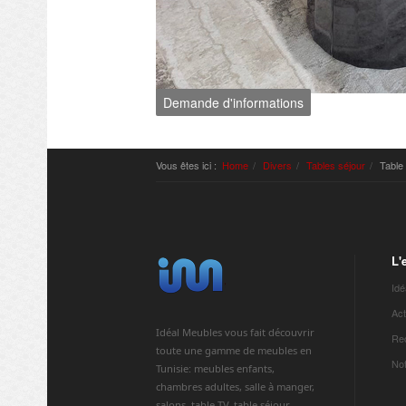
Demande d'informations
Vous êtes ici :
Home
Divers
Tables séjour
Table
L'
Idé
Act
Idéal Meubles vous fait découvrir
Re
toute une gamme de meubles en
Not
Tunisie: meubles enfants,
chambres adultes, salle à manger,
salons, table TV, table séjour...