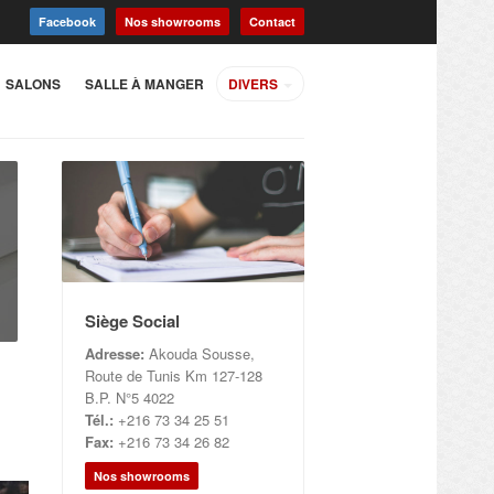
Facebook
Nos showrooms
Contact
SALONS
SALLE À MANGER
DIVERS
Siège Social
Adresse:
Akouda Sousse,
Route de Tunis Km 127-128
B.P. N°5 4022
Tél.:
+216 73 34 25 51
Fax:
+216 73 34 26 82
Nos showrooms