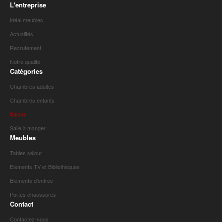
L'entreprise
Idéal meubles
Actualités
Recrutement
Notre qualité
Catégories
Chambres adultes
Chambres enfants
Salons
Salle à manger
Meubles
Tables séjour
Elements TV et Bibliothèques
Elements d'entrée
Portes chaussures
Contact
Contactez-nous