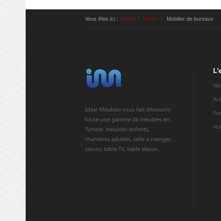
Vous êtes ici :
Home
Divers
Mobilier de bureaux
L'
Idé
Act
Idéal Meubles vous fait découvrir
Re
toute une gamme de meubles en
Not
Tunisie: meubles enfants,
chambres adultes, salle à manger,
salons, table TV, table séjour...