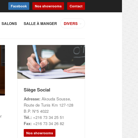
Facebook
Nos showrooms
Contact
SALONS
SALLE À MANGER
DIVERS
Siège Social
Adresse:
Akouda Sousse,
Route de Tunis Km 127-128
B.P. N°5 4022
r
Tél.:
+216 73 34 25 51
Fax:
+216 73 34 26 82
Nos showrooms