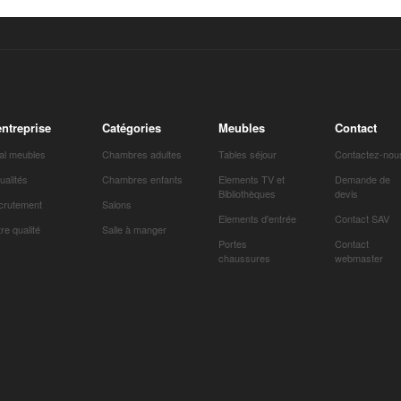
entreprise
Catégories
Meubles
Contact
al meubles
Chambres adultes
Tables séjour
Contactez-nou
ualités
Chambres enfants
Elements TV et
Demande de
Bibliothèques
devis
crutement
Salons
Elements d'entrée
Contact SAV
re qualité
Salle à manger
Portes
Contact
chaussures
webmaster